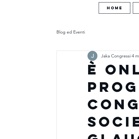
HOME
Blog ed Eventi
Jaka Congressi
4 m
È ONL
PROG
CONG
SOCI
GLA