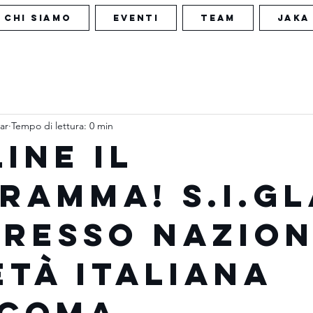
CHI SIAMO
EVENTI
TEAM
JAKA
ar
Tempo di lettura: 0 min
INE IL
RAMMA! S.I.GLA
RESSO NAZIO
ETà ITALIANA
UCOMA