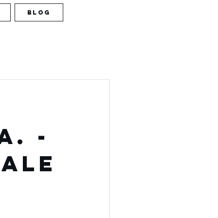
BLOG
. -
NALE