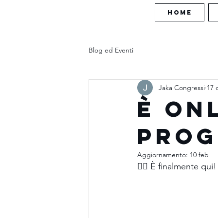
HOME
Blog ed Eventi
Jaka Congressi
17 
È ONL
PROG
Aggiornamento:
10 feb
👇🏼 È finalmente qu